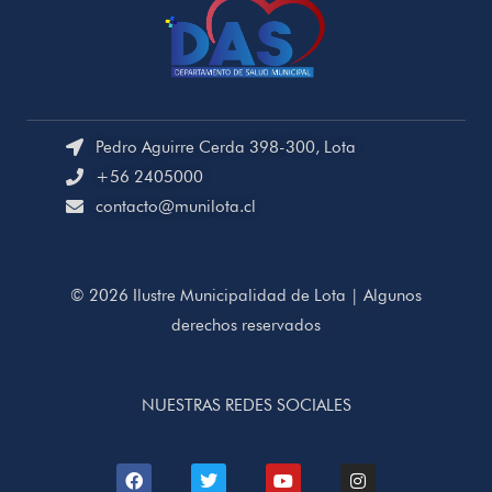
Pedro Aguirre Cerda 398-300, Lota
+56 2405000
contacto@munilota.cl
© 2026 Ilustre Municipalidad de Lota | Algunos
derechos reservados
NUESTRAS REDES SOCIALES
F
T
Y
I
a
w
o
n