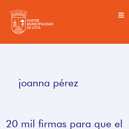
Ir
al
Men
contenido
joanna pérez
20 mil firmas para que el
20
mil