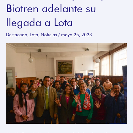
Biotren adelante su
firmas
para
llegada a Lota
que
el
Destacado
,
Lota
,
Noticias
/
mayo 25, 2023
Biotren
adelante
su
llegada
a
Lota