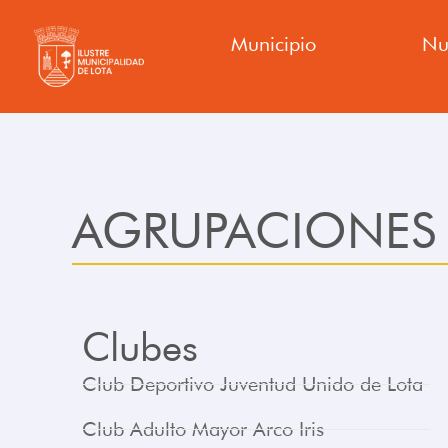
Ir
Municipio
Nu
al
contenido
AGRUPACIONES 
Clubes
Club Deportivo Juventud Unido de Lota
Club Adulto Mayor Arco Iris