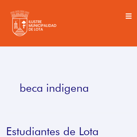
Ir
al
Men
contenido
beca indigena
Estudiantes de Lota
Estudiantes
de