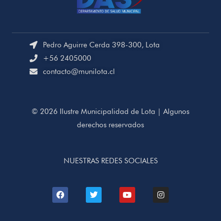
Pedro Aguirre Cerda 398-300, Lota
+56 2405000
contacto@munilota.cl
© 2026 Ilustre Municipalidad de Lota | Algunos
derechos reservados
NUESTRAS REDES SOCIALES
F
T
Y
I
a
w
o
n
c
i
u
s
e
t
t
t