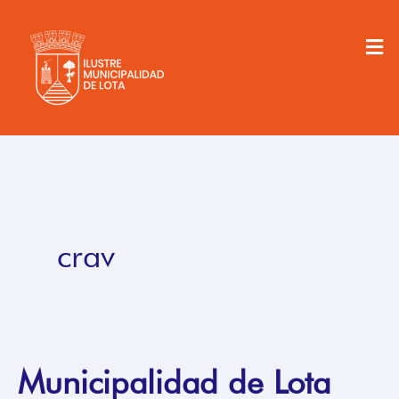
Ir
al
Men
contenido
crav
Municipalidad de Lota
Municipalidad
de