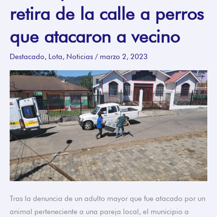
retira de la calle a perros
Lota
retira
que atacaron a vecino
de
la
Destacado
,
Lota
,
Noticias
/
marzo 2, 2023
calle
a
perros
que
atacaron
a
vecino
Tras la denuncia de un adulto mayor que fue atacado por un
animal perteneciente a una pareja local, el municipio a