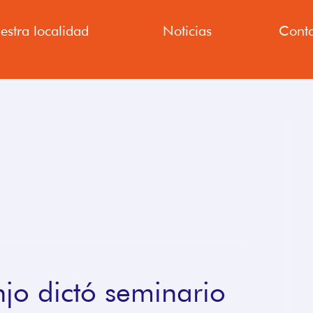
estra localidad
Noticias
Conta
jo dictó seminario