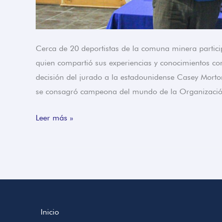
Cerca de 20 deportistas de la comuna minera particip
quien compartió sus experiencias y conocimientos con
decisión del jurado a la estadounidense Casey Morto
se consagró campeona del mundo de la Organización
Leer más »
Inicio