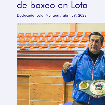
de boxeo en Lota
Asenjo
dictó
Destacado
,
Lota
,
Noticias
/
abril 29, 2023
seminario
de
boxeo
en
Lota