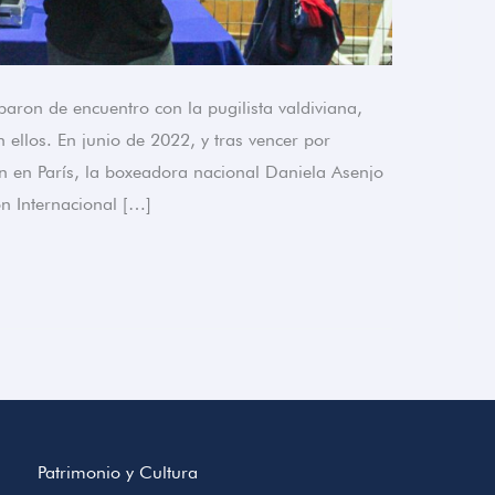
aron de encuentro con la pugilista valdiviana,
 ellos. En junio de 2022, y tras vencer por
n en París, la boxeadora nacional Daniela Asenjo
 Internacional […]
Patrimonio y Cultura