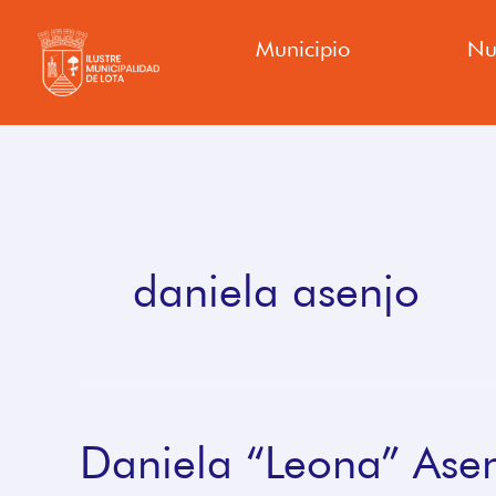
Ir
Municipio
Nu
al
contenido
daniela asenjo
Daniela “Leona” Asen
Daniela
“Leona”