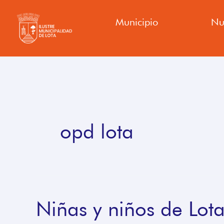
Ir
Municipio
Nu
al
contenido
opd lota
Niñas y niños de Lot
Niñas
y