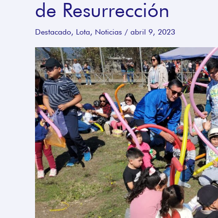
de Resurrección
niños
de
Destacado
,
Lota
,
Noticias
/
abril 9, 2023
Lota
celebraron
Pascua
de
Resurrección