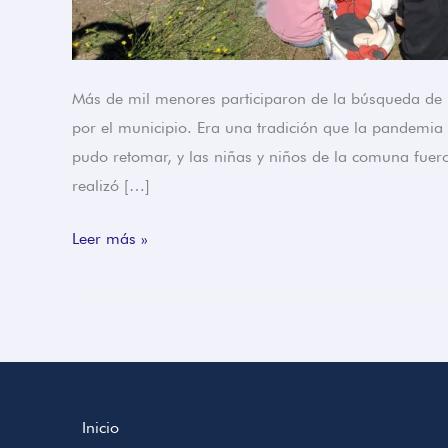
Más de mil menores participaron de la búsqueda de h
por el municipio. Era una tradición que la pandemia 
pudo retomar, y las niñas y niños de la comuna fuero
realizó […]
Leer más »
Inicio