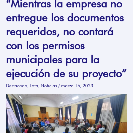
“Mientras la empresa no
“Mientras
la
entregue los documentos
empresa
no
requeridos, no contará
entregue
los
con los permisos
documentos
municipales para la
requeridos,
no
ejecución de su proyecto”
contará
con
Destacado
,
Lota
,
Noticias
/
marzo 16, 2023
los
permisos
municipales
para
la
ejecución