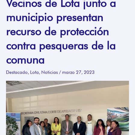
Vecinos de Lota junto a
de
municipio presentan
Lota
junto
recurso de protección
a
municipio
contra pesqueras de la
presentan
comuna
recurso
de
Destacado
,
Lota
,
Noticias
/
marzo 27, 2023
protección
contra
pesqueras
de
la
comuna