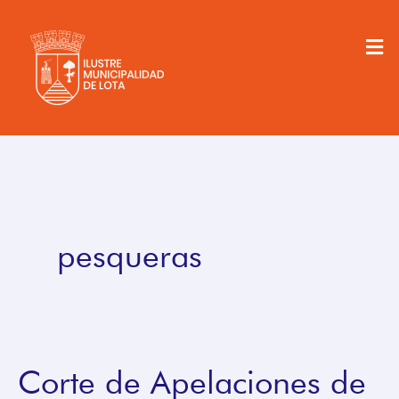
Ir
al
Men
contenido
pesqueras
Corte de Apelaciones de
Corte
de