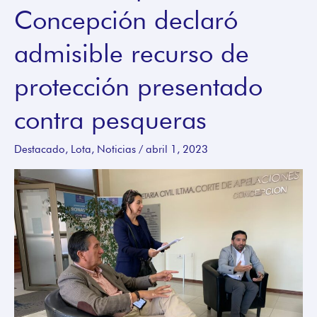
Concepción declaró
Apelaciones
de
admisible recurso de
Concepción
declaró
protección presentado
admisible
contra pesqueras
recurso
de
Destacado
,
Lota
,
Noticias
/
abril 1, 2023
protección
presentado
contra
pesqueras