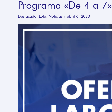
Programa «De 4 a 7»
presentar
antecedentes
Destacado
,
Lota
,
Noticias
/
abril 6, 2023
para
Programa
«De
4
a
7»