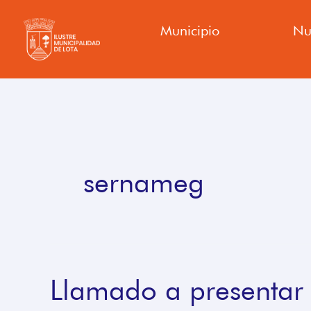
Ir
Municipio
Nu
al
contenido
sernameg
Llamado a presentar
Llamado
a