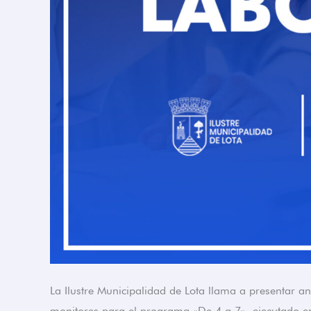
La Ilustre Municipalidad de Lota llama a presentar a
monitores para el programa «De 4 a 7», ejecutado en