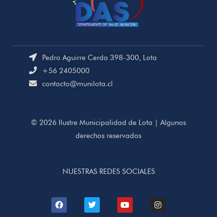
Pedro Aguirre Cerda 398-300, Lota
+56 2405000
contacto@munilota.cl
© 2026 Ilustre Municipalidad de Lota | Algunos
derechos reservados
NUESTRAS REDES SOCIALES
F
T
Y
I
a
w
o
n
c
i
u
s