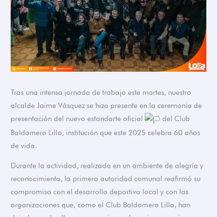
Tras una intensa jornada de trabajo este martes, nuestro
alcalde Jaime Vásquez se hizo presente en la ceremonia de
presentación del nuevo estandarte oficial
del Club
Baldomero Lillo, institución que este 2025 celebra 60 años
de vida.
Durante la actividad, realizada en un ambiente de alegría y
reconocimiento, la primera autoridad comunal reafirmó su
compromiso con el desarrollo deportivo local y con las
organizaciones que, como el Club Baldomero Lillo, han