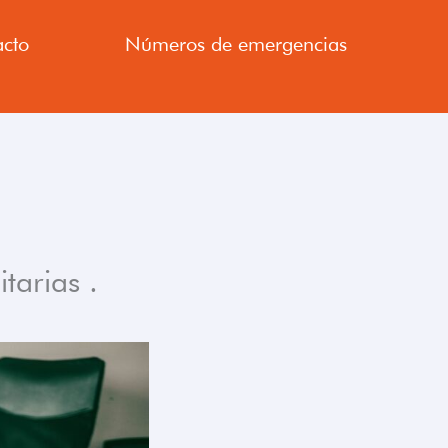
cto
Números de emergencias
arias .