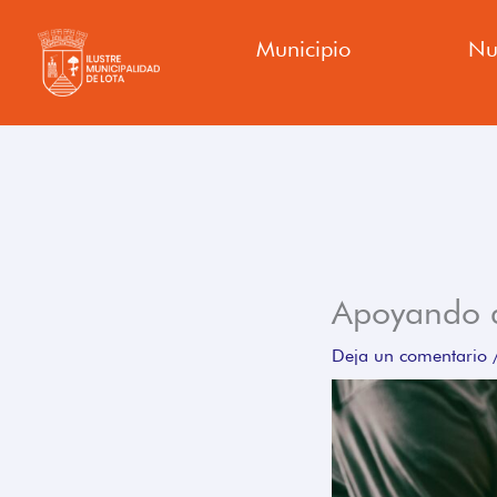
Ir
Municipio
Nu
al
contenido
Apoyando a
Deja un comentario