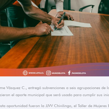
aime Vásquez C., entregó subvenciones a seis agrupaciones de l
cieron el aporte municipal que será usado para cumplir sus inic
sta oportunidad fueron la JJVV Chivilingo, el Taller de Mujeres B