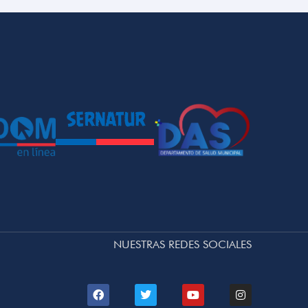
NUESTRAS REDES SOCIALES
F
T
Y
I
a
w
o
n