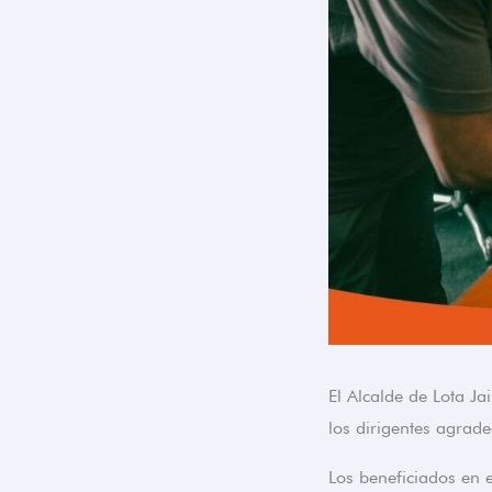
El Alcalde de Lota J
los dirigentes agrade
Los beneficiados en e