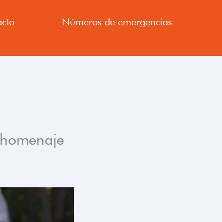
cto
Números de emergencias
el homenaje