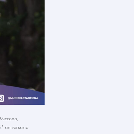
 Miccono,
8º aniversario