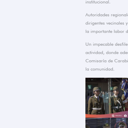
institucional.
Autoridades regional
dirigentes vecinales
la importante labor de
Un impecable desfile 
actividad, donde adem
Comisaría de Carabin
la comunidad.