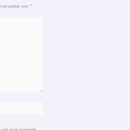
n marcados con
*
a vez que comente.