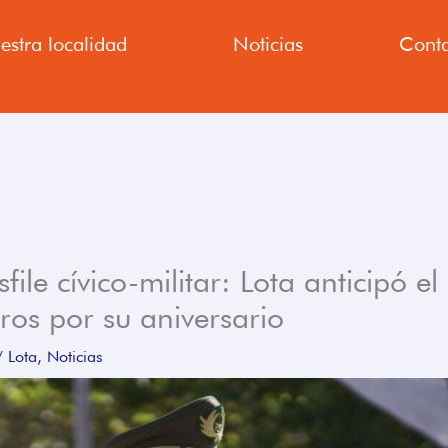
estra localidad
Noticias
Conta
sfile cívico-militar: Lota anticipó 
os por su aniversario
/
Lota
,
Noticias