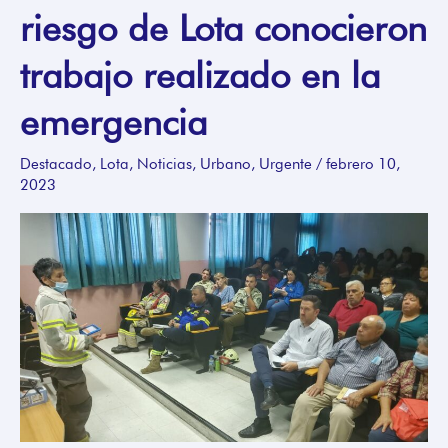
riesgo de Lota conocieron
zonas
de
trabajo realizado en la
riesgo
de
emergencia
Lota
conocieron
Destacado
,
Lota
,
Noticias
,
Urbano
,
Urgente
/
febrero 10,
2023
trabajo
realizado
en
la
emergencia