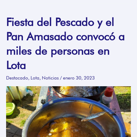
Fiesta del Pescado y el
Fiesta
del
Pan Amasado convocó a
Pescado
y
miles de personas en
el
Pan
Lota
Amasado
convocó
Destacado
,
Lota
,
Noticias
/
enero 30, 2023
a
miles
de
personas
en
Lota