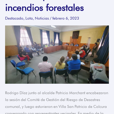
revisar
incendios forestales
medidas
preventiva
Destacado
,
Lota
,
Noticias
/
febrero 6, 2023
de
incendios
forestales
Rodrigo Díaz junto al alcalde Patricio Marchant encabezaron
la sesión del Comité de Gestión del Riesgo de Desastres
comunal, y luego estuvieron en Villa San Patricio de Colcura
conversando con representantes vecinales. En medio de la