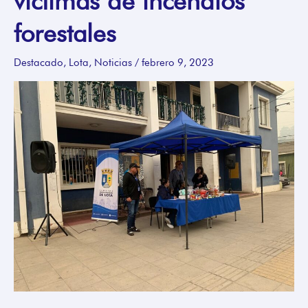
víctimas de incendios
para
ayudar
forestales
a
víctimas
Destacado
,
Lota
,
Noticias
/
febrero 9, 2023
de
incendios
forestales