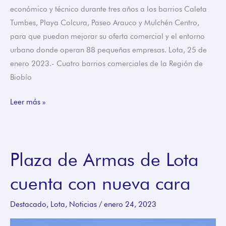
económico y técnico durante tres años a los barrios Caleta
Tumbes, Playa Colcura, Paseo Arauco y Mulchén Centro,
para que puedan mejorar su oferta comercial y el entorno
urbano donde operan 88 pequeñas empresas. Lota, 25 de
enero 2023.- Cuatro barrios comerciales de la Región de
Biobío
Leer más »
Plaza de Armas de Lota
Plaza
de
cuenta con nueva cara
Armas
de
Destacado
,
Lota
,
Noticias
/
enero 24, 2023
Lota
cuenta