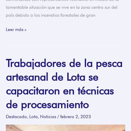
lamentable situación que se vive en la zona centro sur del
país debido a los incendios forestales de gran
Leer más »
Trabajadores de la pesca
Trabajadores
de
artesanal de Lota se
la
pesca
capacitaron en técnicas
artesanal
de
de procesamiento
Lota
se
Destacado
,
Lota
,
Noticias
/
febrero 2, 2023
capacitaron