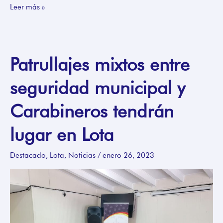
Leer más »
Patrullajes mixtos entre
Patrullajes
mixtos
seguridad municipal y
entre
seguridad
Carabineros tendrán
municipal
y
lugar en Lota
Carabineros
tendrán
Destacado
,
Lota
,
Noticias
/
enero 26, 2023
lugar
en
Lota