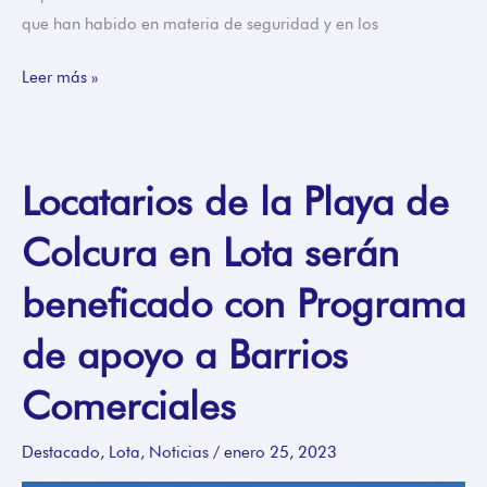
que han habido en materia de seguridad y en los
Leer más »
Locatarios de la Playa de
Locatarios
de
Colcura en Lota serán
la
Playa
beneficado con Programa
de
Colcura
de apoyo a Barrios
en
Comerciales
Lota
serán
Destacado
,
Lota
,
Noticias
/
enero 25, 2023
beneficado
con