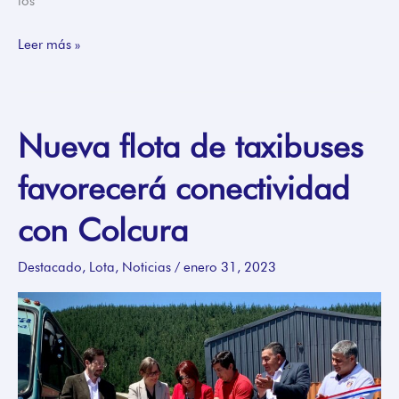
los
Leer más »
Nueva flota de taxibuses
Nueva
flota
favorecerá conectividad
de
taxibuses
con Colcura
favorecerá
conectividad
Destacado
,
Lota
,
Noticias
/
enero 31, 2023
con
Colcura