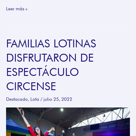
Leer más »
FAMILIAS LOTINAS
FAMILIAS
LOTINAS
DISFRUTARON DE
DISFRUTARON
DE
ESPECTÁCULO
ESPECTÁCULO
CIRCENSE
CIRCENSE
Destacado
,
Lota
/
julio 25, 2022