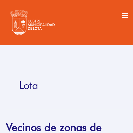
Ir
al
Men
contenido
Lota
Vecinos de zonas de
Vecinos
de