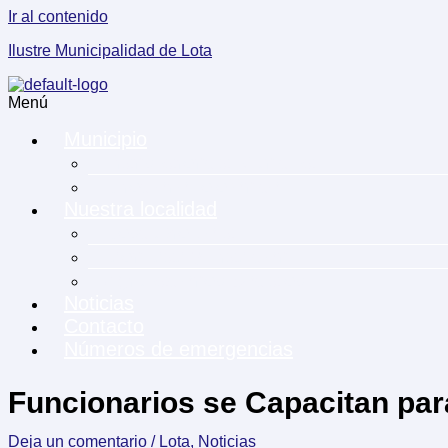
Ir al contenido
Ilustre Municipalidad de Lota
Menú
Municipio
Transparencia Municipal
Directorio telefónico
Nuestra localidad
Descubre Lota
Identidad y Tradicion
Agrupaciones Sociales
Noticias
Contacto
Números de emergencias
Funcionarios se Capacitan par
Deja un comentario
/
Lota
,
Noticias