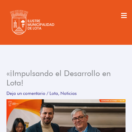
Ir
al
Men
contenido
«¡Impulsando el Desarrollo en
Lota!
Deja un comentario
/
Lota
,
Noticias