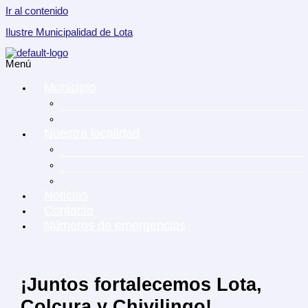
Ir al contenido
Ilustre Municipalidad de Lota
Menú
Municipio
Transparencia Municipal
Directorio telefónico
Nuestra localidad
Descubre Lota
Identidad y Tradicion
Agrupaciones Sociales
Noticias
Contacto
Números de emergencias
¡Juntos fortalecemos Lota,
Colcura y Chivilingo!