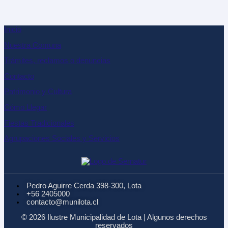
Inicio
Nuestra Comuna
Trámites, reclamos o denuncias
Contacto
Patrimonio y Cultura
Cómo Llegar
Fiestas Tradicionales
Agrupaciones Sociales y Servicios
Pedro Aguirre Cerda 398-300, Lota
+56 2405000
contacto@munilota.cl
© 2026 Ilustre Municipalidad de Lota | Algunos derechos
reservados