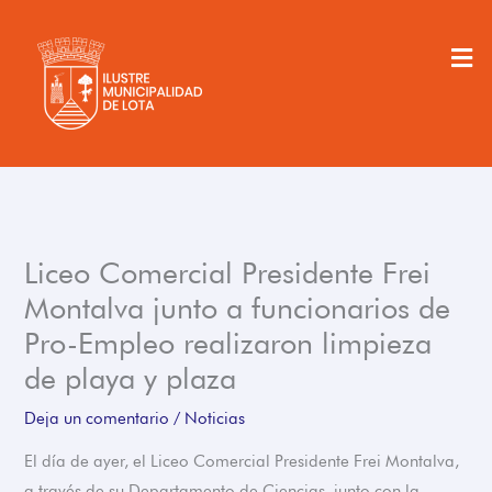
Ir
al
Men
contenido
Liceo Comercial Presidente Frei
Montalva junto a funcionarios de
Pro-Empleo realizaron limpieza
de playa y plaza
Deja un comentario
/
Noticias
El día de ayer, el Liceo Comercial Presidente Frei Montalva,
a través de su Departamento de Ciencias, junto con la