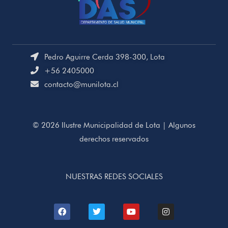
Pedro Aguirre Cerda 398-300, Lota
+56 2405000
contacto@munilota.cl
© 2026 Ilustre Municipalidad de Lota | Algunos
derechos reservados
NUESTRAS REDES SOCIALES
F
T
Y
I
a
w
o
n
c
i
u
s