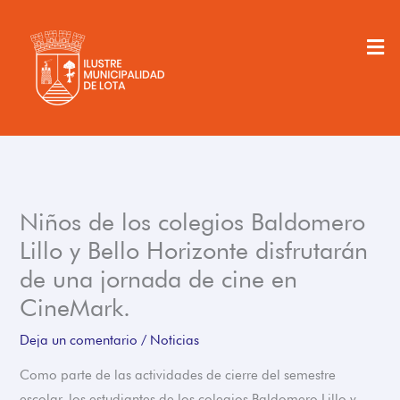
Ir
al
Men
contenido
Niños de los colegios Baldomero
Lillo y Bello Horizonte disfrutarán
de una jornada de cine en
CineMark.
Deja un comentario
/
Noticias
Como parte de las actividades de cierre del semestre
escolar, los estudiantes de los colegios Baldomero Lillo y