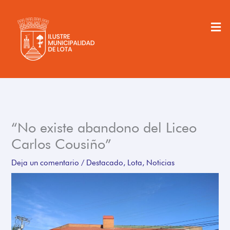
Ir
al
Men
contenido
“No existe abandono del Liceo
Carlos Cousiño”
Deja un comentario
/
Destacado
,
Lota
,
Noticias