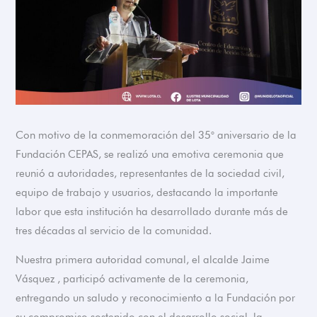
Con motivo de la conmemoración del 35° aniversario de la
Fundación CEPAS, se realizó una emotiva ceremonia que
reunió a autoridades, representantes de la sociedad civil,
equipo de trabajo y usuarios, destacando la importante
labor que esta institución ha desarrollado durante más de
tres décadas al servicio de la comunidad.
Nuestra primera autoridad comunal, el alcalde Jaime
Vásquez , participó activamente de la ceremonia,
entregando un saludo y reconocimiento a la Fundación por
su compromiso sostenido con el desarrollo social, la