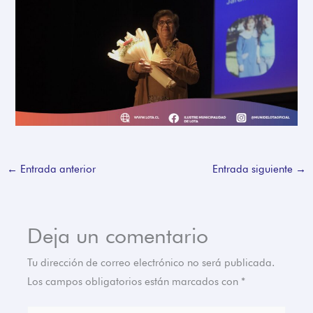
←
Entrada anterior
Entrada siguiente
→
Deja un comentario
Tu dirección de correo electrónico no será publicada.
Los campos obligatorios están marcados con
*