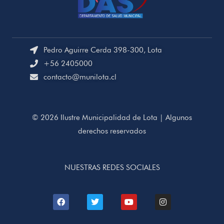
Pedro Aguirre Cerda 398-300, Lota
+56 2405000
contacto@munilota.cl
© 2026 Ilustre Municipalidad de Lota | Algunos
derechos reservados
NUESTRAS REDES SOCIALES
F
T
Y
I
a
w
o
n
c
i
u
s
e
t
t
t