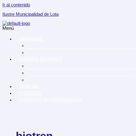
Ir al contenido
Ilustre Municipalidad de Lota
Menú
Municipio
Transparencia Municipal
Directorio telefónico
Nuestra localidad
Descubre Lota
Identidad y Tradicion
Agrupaciones Sociales
Noticias
Contacto
Números de emergencias
biotren