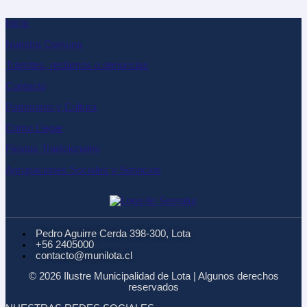
Inicio
Nuestra Comuna
Trámites, reclamos o denuncias
Contacto
Patrimonio y Cultura
Cómo Llegar
Fiestas Tradicionales
Agrupaciones Sociales y Servicios
Pedro Aguirre Cerda 398-300, Lota
+56 2405000
contacto@munilota.cl
© 2026 Ilustre Municipalidad de Lota | Algunos derechos
reservados