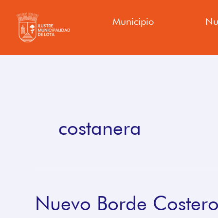
Ir
Municipio
Nu
al
contenido
costanera
Nuevo Borde Costero
Nuevo
Borde