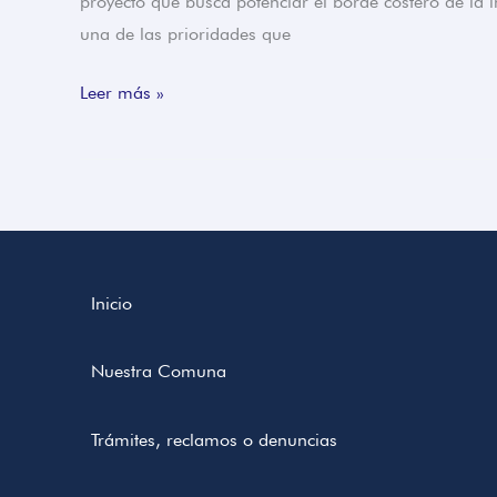
proyecto que busca potenciar el borde costero de la 
una de las prioridades que
Leer más »
Inicio
Nuestra Comuna
Trámites, reclamos o denuncias