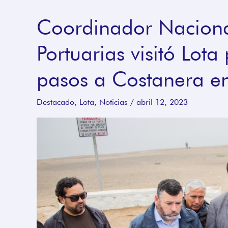
Coordinador Nacion
Coordinador
Nacional
Portuarias visitó Lot
de
Obras
pasos a Costanera en
Portuarias
visitó
Destacado
,
Lota
,
Noticias
/
abril 12, 2023
Lota
para
dar
primeros
pasos
a
Costanera
en
Playa