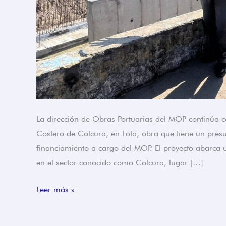
La dirección de Obras Portuarias del MOP continúa c
Costero de Colcura, en Lota, obra que tiene un pre
financiamiento a cargo del MOP. El proyecto abarca 
en el sector conocido como Colcura, lugar […]
Leer más »