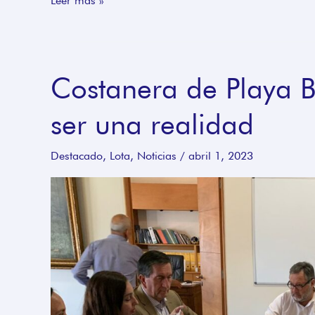
Leer más »
Costanera de Playa B
Costanera
de
ser una realidad
Playa
Blanca
Destacado
,
Lota
,
Noticias
/
abril 1, 2023
se
acerca
a
ser
una
realidad