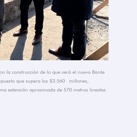
on la construcción de lo que será el nuevo Borde
supuesto que supera los $3.560 millones,
una extensión aproximada de 570 metros lineales