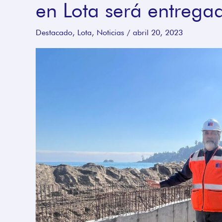
en Lota será entrega
Costero
de
Destacado
,
Lota
,
Noticias
/
abril 20, 2023
Playa
Colcura
en
Lota
será
entregado
el
próximo
año