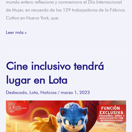
mundo entero reflexiona y conmemora el Día Internacional
de Mujer, en recuerdo de las 129 trabajadoras de la Fábrica
Cotton en Nueva York, que
Leer más »
Cine inclusivo tendrá
Cine
inclusivo
lugar en Lota
tendrá
lugar
Destacado
,
Lota
,
Noticias
/
marzo 1, 2023
en
Lota