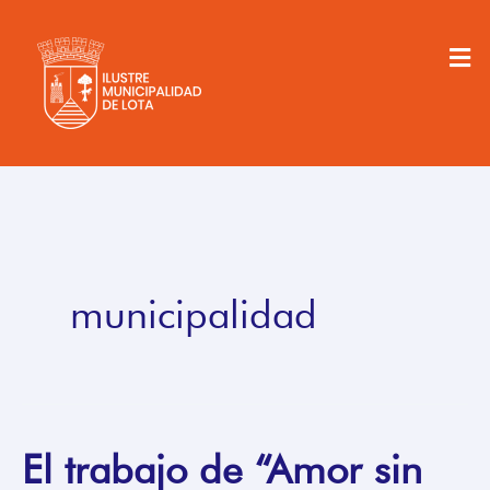
Ir
al
Men
contenido
municipalidad
El trabajo de “Amor sin
El
trabajo