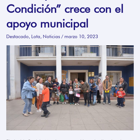
Condición” crece con el
de
“Amor
apoyo municipal
sin
Condición”
Destacado
,
Lota
,
Noticias
/
marzo 10, 2023
crece
con
el
apoyo
municipal