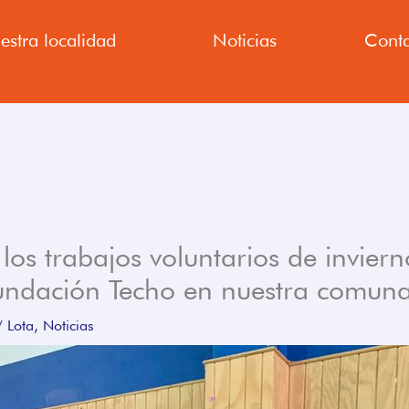
estra localidad
Noticias
Conta
 los trabajos voluntarios de invier
fundación Techo en nuestra comuna
/
Lota
,
Noticias