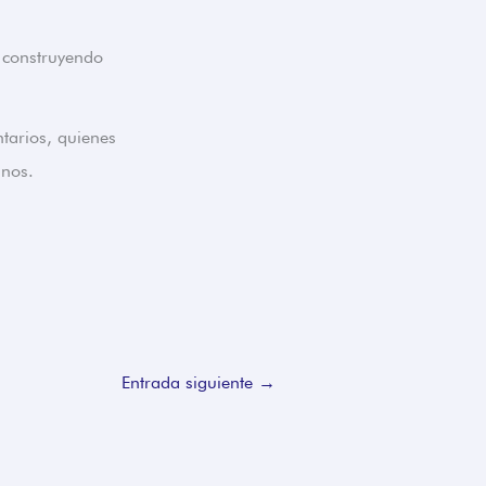
, construyendo
ntarios, quienes
inos.
Entrada siguiente
→