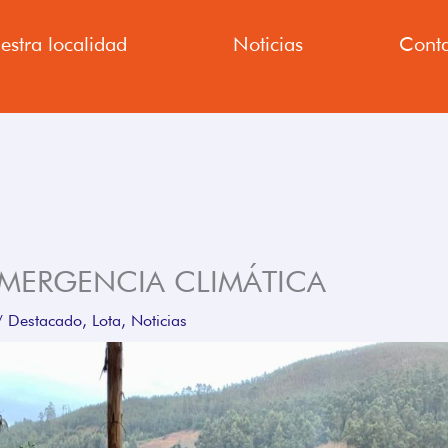
estra localidad
Noticias
Conta
EMERGENCIA CLIMÁTICA
/
Destacado
,
Lota
,
Noticias