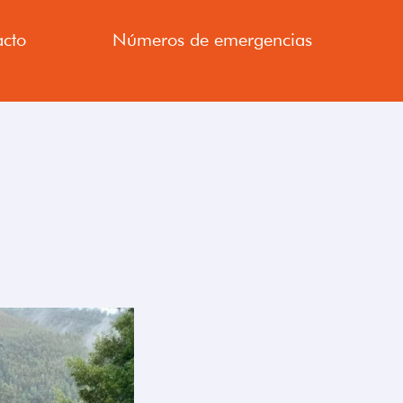
cto
Números de emergencias